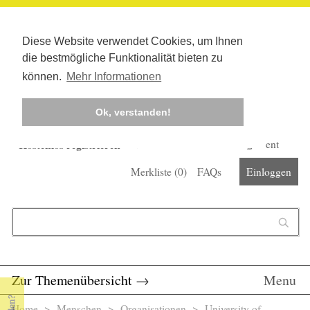
Diese Website verwendet Cookies, um Ihnen
die bestmögliche Funktionalität bieten zu
können.
Mehr Informationen
Ok, verstanden!
Kostenlos registrieren
Newsletter
Corona-Management
Merkliste (
0
)
FAQs
Einloggen
Suchformular
Suche
Zur Themenübersicht
→
Menu
Home
>
Menschen
>
Organisationen
> University of