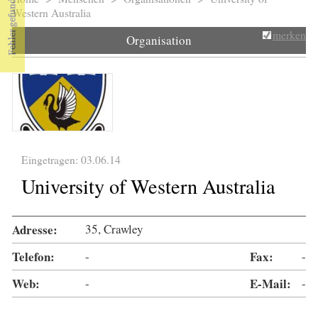
Sie sind hier
Western Australia
merken
Organisation
Eingetragen: 03.06.14
University of Western Australia
Adresse:
35, Crawley
Telefon:
-
Fax:
-
Web:
-
E-Mail:
-