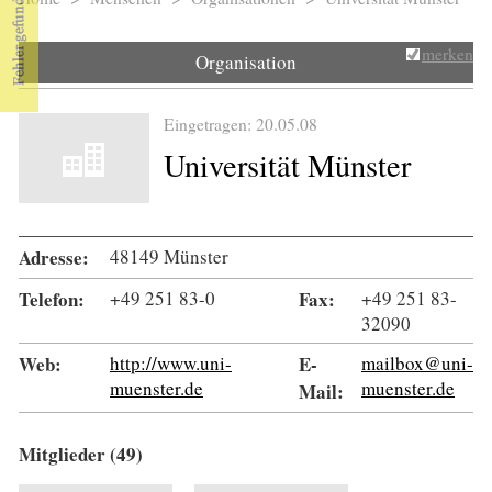
Sie sind hier
merken
Organisation
Eingetragen: 20.05.08
Universität Münster
Adresse:
48149 Münster
Telefon:
+49 251 83-0
Fax:
+49 251 83-
32090
Web:
http://www.uni-
E-
mailbox@uni-
muenster.de
muenster.de
Mail:
Mitglieder (49)