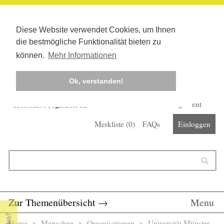
Diese Website verwendet Cookies, um Ihnen
die bestmögliche Funktionalität bieten zu
können.
Mehr Informationen
Ok, verstanden!
Kostenlos registrieren
Newsletter
Corona-Management
Merkliste (
0
)
FAQs
Einloggen
Suchformular
Suche
Zur Themenübersicht
→
Menu
Home
>
Menschen
>
Organisationen
> Universität Münster