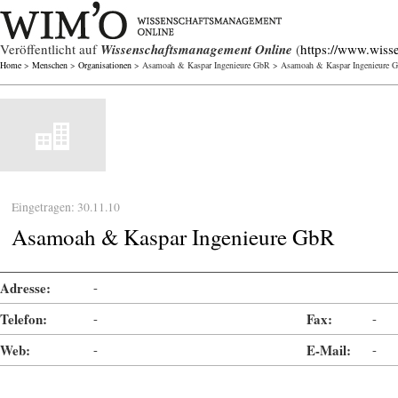
Veröffentlicht auf
Wissenschaftsmanagement Online
(
https://www.wiss
Home
>
Menschen
>
Organisationen
> Asamoah & Kaspar Ingenieure GbR > Asamoah & Kaspar Ingenieure 
Eingetragen: 30.11.10
Asamoah & Kaspar Ingenieure GbR
Adresse:
-
Telefon:
-
Fax:
-
Web:
-
E-Mail:
-
-