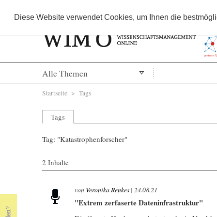
Diese Website verwendet Cookies, um Ihnen die bestmöglic
Alle Themen
Sie sind hier
Startseite
>
Tags
Tags
Tag: "Katastrophenforscher"
2 Inhalte
von
Veronika Renkes
|
24.08.21
"Extrem zerfaserte Dateninfrastruktur"