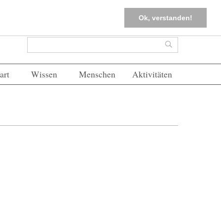
tter
Corona-Management
Merkliste (
0
)
FAQs
Einloggen
Ok, verstanden!
Suchformular
Suche
art
Wissen
Menschen
Aktivitäten