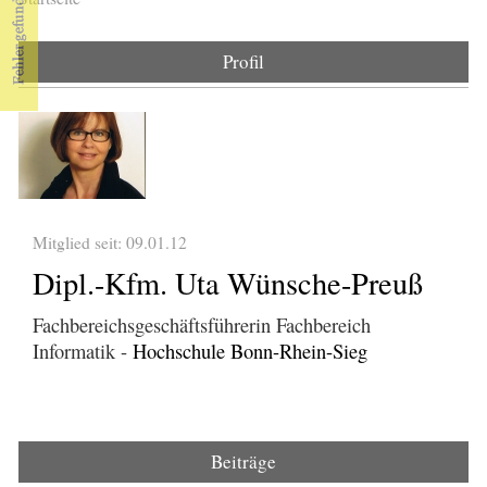
Sie sind hier
Profil
Mitglied seit: 09.01.12
Dipl.-Kfm. Uta Wünsche-Preuß
Fachbereichsgeschäftsführerin Fachbereich
Informatik -
Hochschule Bonn-Rhein-Sieg
Beiträge
(aktiver Reiter)