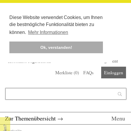
Diese Website verwendet Cookies, um Ihnen
die bestmögliche Funktionalität bieten zu
können.
Mehr Informationen
Ok, verstanden!
Kostenlos registrieren
Newsletter
Corona-Management
Merkliste (
0
)
FAQs
Einloggen
Suchformular
Suche
Zur Themenübersicht
→
Menu
Startseite