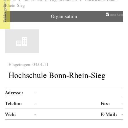
Sie sind hier
Rhein-Sieg
merken
Organisation
Eingetragen: 04.01.11
Hochschule Bonn-Rhein-Sieg
Adresse:
-
Telefon:
-
Fax:
-
Web:
-
E-Mail:
-