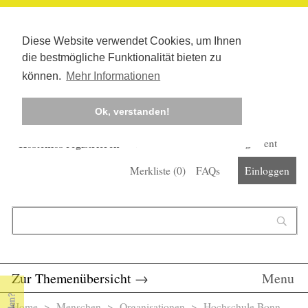
Diese Website verwendet Cookies, um Ihnen
die bestmögliche Funktionalität bieten zu
können.
Mehr Informationen
Ok, verstanden!
Kostenlos registrieren
Newsletter
Corona-Management
Merkliste (
0
)
FAQs
Einloggen
Suchformular
Suche
Zur Themenübersicht
→
Menu
Home
>
Menschen
>
Organisationen
> Hochschule Bonn-