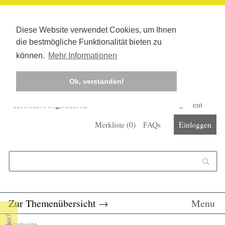
Diese Website verwendet Cookies, um Ihnen
die bestmögliche Funktionalität bieten zu
können.
Mehr Informationen
Ok, verstanden!
Kostenlos registrieren
Newsletter
Corona-Management
Merkliste (
0
)
FAQs
Einloggen
Suchformular
Suche
Zur Themenübersicht
→
Menu
Startseite