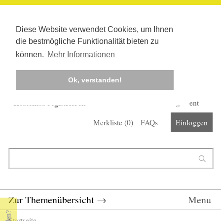
Diese Website verwendet Cookies, um Ihnen
die bestmögliche Funktionalität bieten zu
können.
Mehr Informationen
Ok, verstanden!
Kostenlos registrieren
Newsletter
Corona-Management
Merkliste (
0
)
FAQs
Einloggen
Suchformular
Suche
Zur Themenübersicht
→
Menu
Startseite