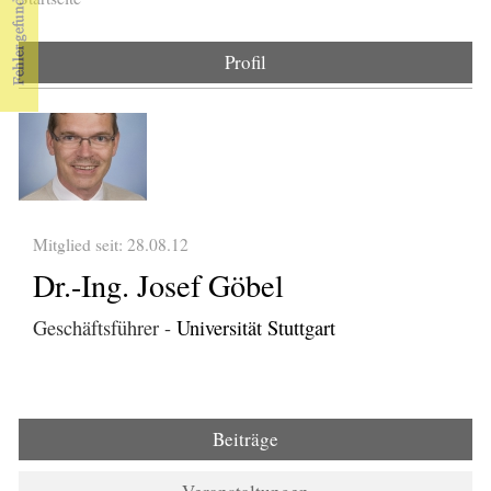
Sie sind hier
Profil
Mitglied seit: 28.08.12
Dr.-Ing. Josef Göbel
Geschäftsführer -
Universität Stuttgart
Beiträge
(aktiver Reiter)