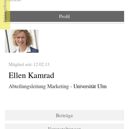
Sie sind hier
Profil
Mitglied seit: 12.02.13
Ellen Kamrad
Abteilungsleitung Marketing -
Universität Ulm
Beiträge
Veranstaltungen