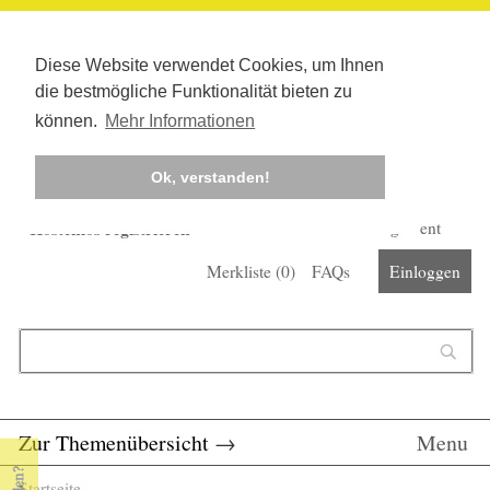
Diese Website verwendet Cookies, um Ihnen
die bestmögliche Funktionalität bieten zu
können.
Mehr Informationen
Ok, verstanden!
Kostenlos registrieren
Newsletter
Corona-Management
Merkliste (
0
)
FAQs
Einloggen
Suchformular
Suche
Zur Themenübersicht
→
Menu
Startseite