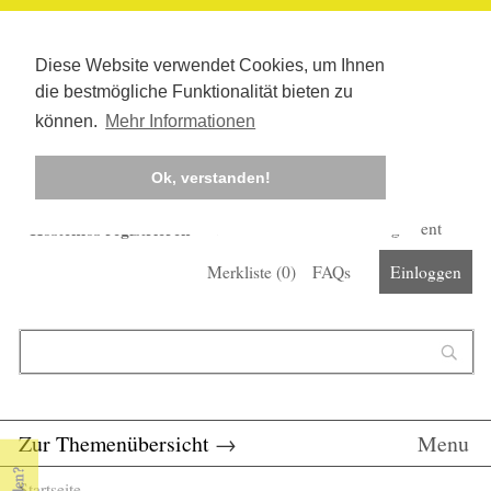
Diese Website verwendet Cookies, um Ihnen
die bestmögliche Funktionalität bieten zu
können.
Mehr Informationen
Ok, verstanden!
Kostenlos registrieren
Newsletter
Corona-Management
Merkliste (
0
)
FAQs
Einloggen
Suchformular
Suche
Zur Themenübersicht
→
Menu
Startseite