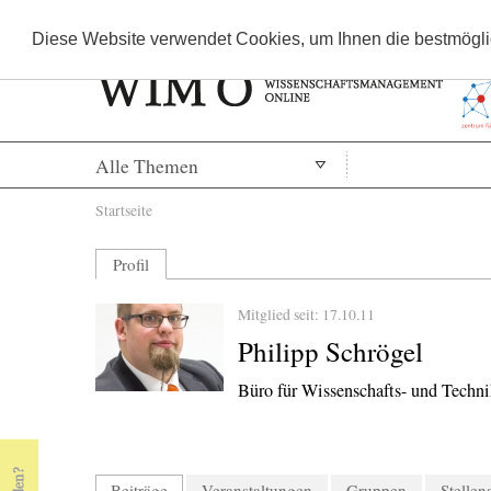
Diese Website verwendet Cookies, um Ihnen die bestmöglic
Alle Themen
Sie sind hier
Startseite
Profil
Mitglied seit: 17.10.11
Philipp Schrögel
Büro für Wissenschafts- und Tech
Beiträge
(aktiver Reiter)
Veranstaltungen
Gruppen
Stelle