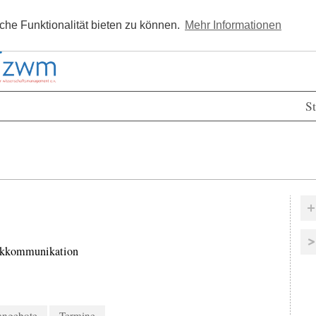
Kostenlos registrieren
Newsle
he Funktionalität bieten zu können.
Mehr Informationen
St
nikkommunikation
nangebote
Termine