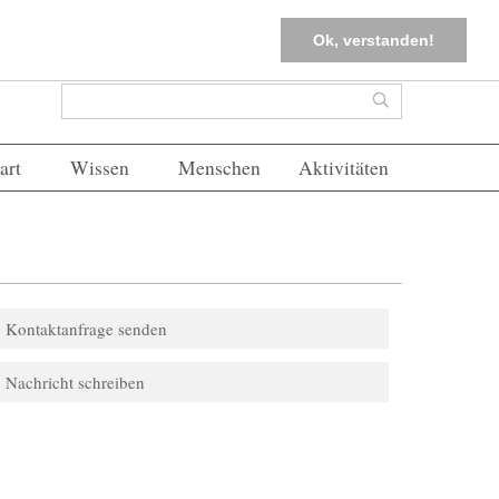
tter
Corona-Management
Merkliste (
0
)
FAQs
Einloggen
Ok, verstanden!
Suchformular
Suche
art
Wissen
Menschen
Aktivitäten
Kontaktanfrage senden
Nachricht schreiben