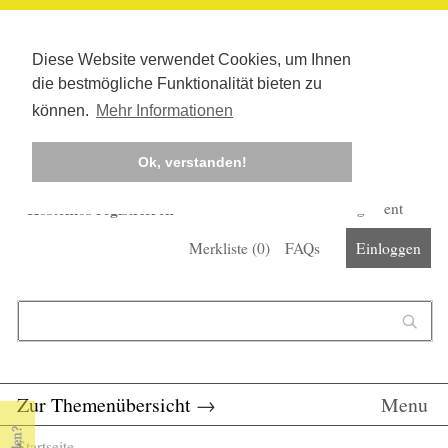
Diese Website verwendet Cookies, um Ihnen
die bestmögliche Funktionalität bieten zu
können.
Mehr Informationen
Ok, verstanden!
Kostenlos registrieren
Newsletter
Corona-Management
Merkliste (
0
)
FAQs
Einloggen
Suchformular
Suche
Zur Themenübersicht
→
Menu
Startseite