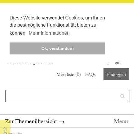
Diese Website verwendet Cookies, um Ihnen
die bestmögliche Funktionalität bieten zu
können.
Mehr Informationen
Ok, verstanden!
Kostenlos registrieren
Newsletter
Corona-Management
Merkliste (
0
)
FAQs
Einloggen
Suchformular
Suche
Zur Themenübersicht
→
Menu
Startseite