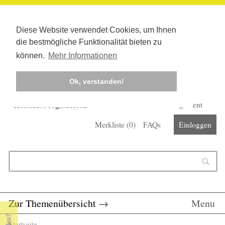
Diese Website verwendet Cookies, um Ihnen
die bestmögliche Funktionalität bieten zu
können.
Mehr Informationen
Ok, verstanden!
Kostenlos registrieren
Newsletter
Corona-Management
Merkliste (
0
)
FAQs
Einloggen
Suchformular
Suche
Zur Themenübersicht
→
Menu
Startseite