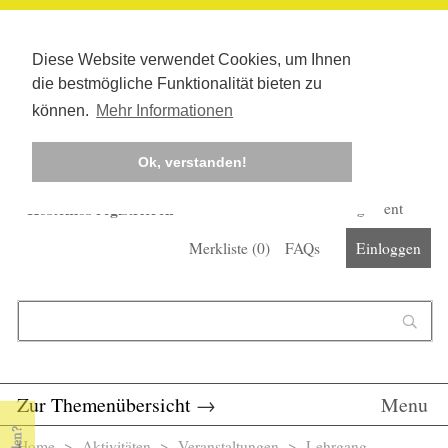
Diese Website verwendet Cookies, um Ihnen
die bestmögliche Funktionalität bieten zu
können.
Mehr Informationen
Ok, verstanden!
Kostenlos registrieren
Newsletter
Corona-Management
Merkliste (
0
)
FAQs
Einloggen
Suchformular
Suche
Zur Themenübersicht
→
Menu
Home
>
Aktivitäten
>
Veranstaltungen
> Lehrgang