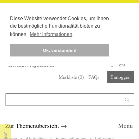
Diese Website verwendet Cookies, um Ihnen
die bestmögliche Funktionalität bieten zu
können.
Mehr Informationen
Ok, verstanden!
Kostenlos registrieren
Newsletter
Corona-Management
Merkliste (
0
)
FAQs
Einloggen
Suchformular
Suche
Zur Themenübersicht
→
Menu
Home
>
Aktivitäten
>
Veranstaltungen
> Lehrgang