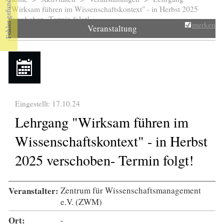
Sie sind hier
"Wirksam führen im Wissenschaftskontext" - in Herbst 2025
verschoben- Termin folgt!
merken
Veranstaltung
Eingestellt: 17.10.24
Lehrgang "Wirksam führen im
Wissenschaftskontext" - in Herbst
2025 verschoben- Termin folgt!
Veranstalter:
Zentrum für Wissenschaftsmanagement
e.V. (ZWM)
Ort:
-