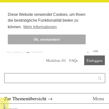
Diese Website verwendet Cookies, um Ihnen
die bestmögliche Funktionalität bieten zu
können.
Mehr Informationen
Ok, verstanden!
Kostenlos registrieren
Newsletter
Corona-Management
Merkliste (
0
)
FAQs
Einloggen
Suchformular
Suche
Zur Themenübersicht
→
Menu
Startseite