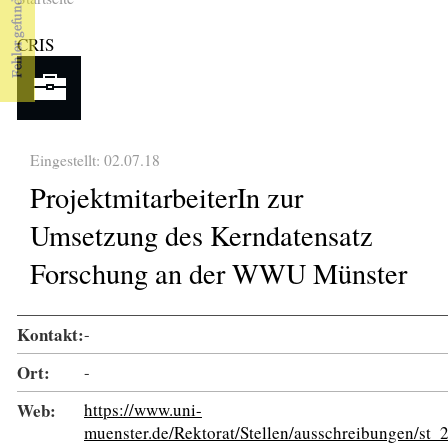
Sie sind hier
CRIS
Eingestellt: 02.07.18
ProjektmitarbeiterIn zur
Umsetzung des Kerndatensatz
Forschung an der WWU Münster
Kontakt:
-
Ort:
-
Web:
https://www.uni-
muenster.de/Rektorat/Stellen/ausschreibungen/s