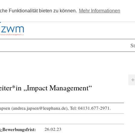
Kostenlos registrieren
Newsle
he Funktionalität bieten zu können.
Mehr Informationen
St
eiter*in „Impact Management“
apsen (andrea.japsen@leuphana.de), Tel: 04131.677-2971.
s-
Bewerbungsfrist:
26.02.23