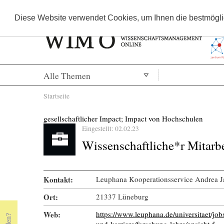
Diese Website verwendet Cookies, um Ihnen die bestmöglic
Alle Themen
Sie sind hier
Startseite
gesellschaftlicher Impact; Impact von Hochschulen
Eingestellt: 02.02.23
Wissenschaftliche*r Mitarb
Kontakt:
Leuphana Kooperationsservice Andrea J
Ort:
21337 Lüneburg
Web:
https://www.leuphana.de/universitaet/job
und-karriere/forschung-lehre/ansicht-f…