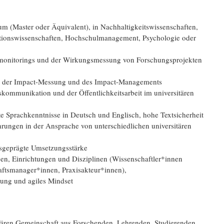
m (Master oder Äquivalent), in Nachhaltigkeitswissenschaften,
ationswissenschaften, Hochschulmanagement, Psychologie oder
smonitorings und der Wirkungsmessung von Forschungsprojekten
ze der Impact-Messung und des Impact-Managements
skommunikation und der Öffentlichkeitsarbeit im universitären
te Sprachkenntnisse in Deutsch und Englisch, hohe Textsicherheit
ungen in der Ansprache von unterschiedlichen universitären
sgeprägte Umsetzungsstärke
pen, Einrichtungen und Disziplinen (Wissenschaftler*innen
aftsmanager*innen, Praxisakteur*innen),
rung und agiles Mindset
rsitären Gemeinschaft aus Forschenden, Lehrenden, Studierenden