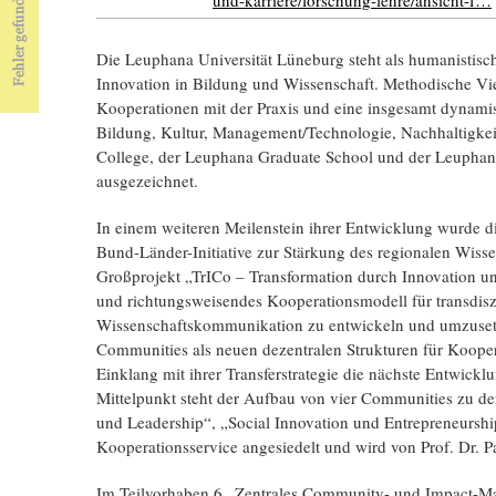
Die Leuphana Universität Lüneburg steht als humanistisch
Innovation in Bildung und Wissenschaft. Methodische Vielf
Kooperationen mit der Praxis und eine insgesamt dynami
Bildung, Kultur, Management/Technologie, Nachhaltigkeit
College, der Leuphana Graduate School und der Leuphana 
ausgezeichnet.
In einem weiteren Meilenstein ihrer Entwicklung wurde d
Bund-Länder-Initiative zur Stärkung des regionalen Wiss
Großprojekt „TrICo – Transformation durch Innovation un
und richtungsweisendes Kooperationsmodell für transdis
Wissenschaftskommunikation zu entwickeln und umzusetz
Communities als neuen dezentralen Strukturen für Kooper
Einklang mit ihrer Transferstrategie die nächste Entwick
Mittelpunkt steht der Aufbau von vier Communities zu d
und Leadership“, „Social Innovation und Entrepreneurshi
Kooperationsservice angesiedelt und wird von Prof. Dr. P
Im Teilvorhaben 6 „Zentrales Community- und Impact-Ma