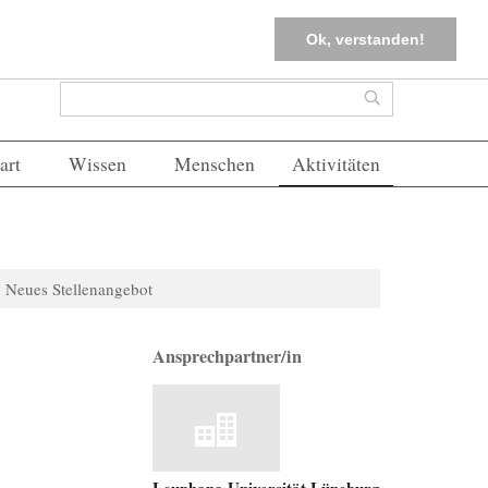
tter
Corona-Management
Merkliste (
0
)
FAQs
Einloggen
Ok, verstanden!
Suchformular
Suche
art
Wissen
Menschen
Aktivitäten
Neues Stellenangebot
Ansprechpartner/in
Leuphana Universität Lüneburg