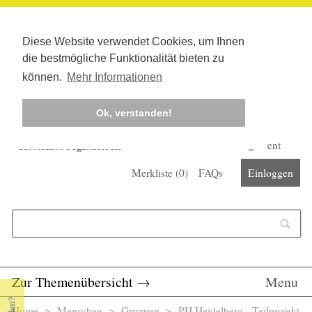
Diese Website verwendet Cookies, um Ihnen
die bestmögliche Funktionalität bieten zu
können.
Mehr Informationen
Ok, verstanden!
Kostenlos registrieren
Newsletter
Corona-Management
Merkliste (
0
)
FAQs
Einloggen
Suchformular
Suche
Zur Themenübersicht
→
Menu
Home
>
Menschen
>
Gruppen
> PH Heidelberg - Teilprojekt