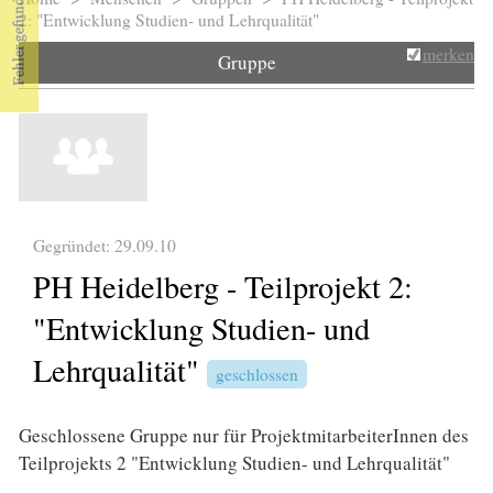
Sie sind hier
2: "Entwicklung Studien- und Lehrqualität"
merken
Gruppe
Gegründet: 29.09.10
PH Heidelberg - Teilprojekt 2:
"Entwicklung Studien- und
Lehrqualität"
geschlossen
Geschlossene Gruppe nur für ProjektmitarbeiterInnen des
Teilprojekts 2 "Entwicklung Studien- und Lehrqualität"