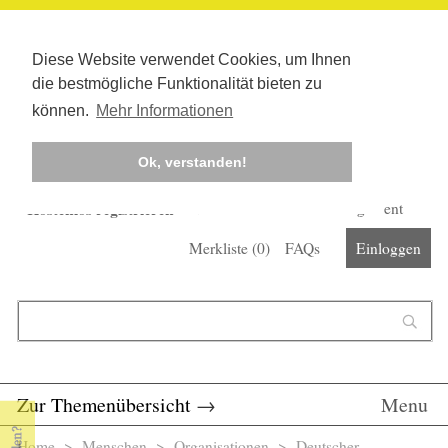
Diese Website verwendet Cookies, um Ihnen
die bestmögliche Funktionalität bieten zu
können.
Mehr Informationen
Ok, verstanden!
Kostenlos registrieren
Newsletter
Corona-Management
Merkliste (
0
)
FAQs
Einloggen
Suchformular
Suche
Zur Themenübersicht
→
Menu
Home
>
Menschen
>
Organisationen
> Deutscher