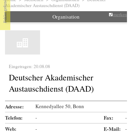
Sie sind hier
Akademischer Austauschdienst (DAAD)
merken
Organisation
Eingetragen: 20.08.08
Deutscher Akademischer
Austauschdienst (DAAD)
Adresse:
Kennedyallee 50, Bonn
Telefon:
-
Fax:
-
Web:
-
E-Mail:
-