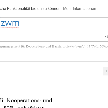
Kostenlos registrieren
Newsle
he Funktionalität bieten zu können.
Mehr Informationen
St
smanagement für Kooperations- und Transferprojekte (w/m/d), 13 TV-L, 50%, u
ür Kooperations- und
, 50%, unbefristet