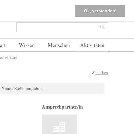
tter
Corona-Management
Merkliste (
0
)
FAQs
Einloggen
Ok, verstanden!
Suchformular
Suche
art
Wissen
Menschen
Aktivitäten
nbefristet
merken
Neues Stellenangebot
Ansprechpartner/in