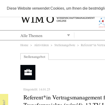
Diese Website verwendet Cookies, um Ihnen die bestmöglic
Alle Themen
Sie sind hier
Home
>
Aktivitäten
>
Stellenangebote
> Referent*in Vertrag
Stellenangebot
Eingestellt: 14.01.25
Referent*in Vertragsmanagement f
Transferprojekte (w/m/d), 13 TV-L