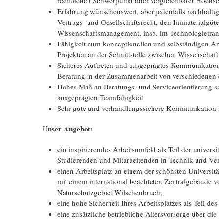
rechtlichen Schwerpunkt oder vergleichbarer Hochsc
Erfahrung wünschenswert, aber jedenfalls nachhaltig
Vertrags- und Gesellschaftsrecht, den Immaterialgü
Wissenschaftsmanagement, insb. im Technologietran
Fähigkeit zum konzeptionellen und selbständigen A
Projekten an der Schnittstelle zwischen Wissenschaft
Sicheres Auftreten und ausgeprägtes Kommunikatio
Beratung in der Zusammenarbeit von verschiedenen e
Hohes Maß an Beratungs- und Serviceorientierung s
ausgeprägten Teamfähigkeit
Sehr gute und verhandlungssichere Kommunikation 
Unser Angebot:
ein inspirierendes Arbeitsumfeld als Teil der univer
Studierenden und Mitarbeitenden in Technik und Ve
einen Arbeitsplatz an einem der schönsten Universit
mit einem international beachteten Zentralgebäude 
Naturschutzgebiet Wilschenbruch,
eine hohe Sicherheit Ihres Arbeitsplatzes als Teil des
eine zusätzliche betriebliche Altersvorsorge über d