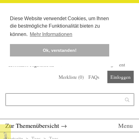
Diese Website verwendet Cookies, um Ihnen
die bestmögliche Funktionalität bieten zu
können.
Mehr Informationen
Ok, verstanden!
Kostenlos registrieren
Newsletter
Corona-Management
Merkliste (
0
)
FAQs
Einloggen
Suchformular
Suche
Zur Themenübersicht
→
Menu
Startseite
>
Tags
>
Tags