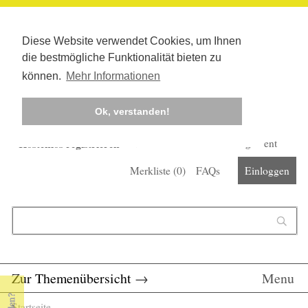
Diese Website verwendet Cookies, um Ihnen
die bestmögliche Funktionalität bieten zu
können.
Mehr Informationen
Ok, verstanden!
Kostenlos registrieren
Newsletter
Corona-Management
Merkliste (
0
)
FAQs
Einloggen
Suchformular
Suche
Zur Themenübersicht
→
Menu
Startseite