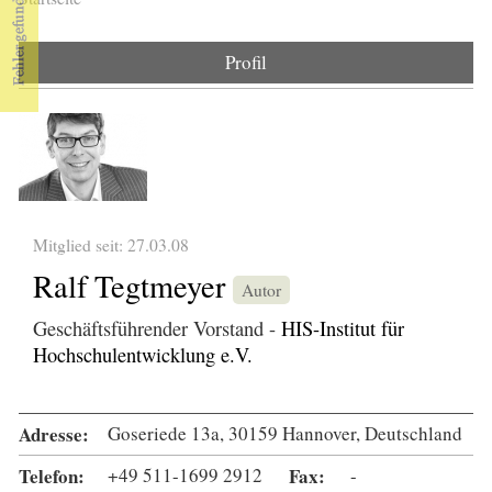
Sie sind hier
Profil
Mitglied seit: 27.03.08
Ralf Tegtmeyer
Autor
Geschäftsführender Vorstand -
HIS-Institut für
Hochschulentwicklung e.V.
Adresse:
Goseriede 13a, 30159 Hannover, Deutschland
Telefon:
+49 511-1699 2912
Fax:
-