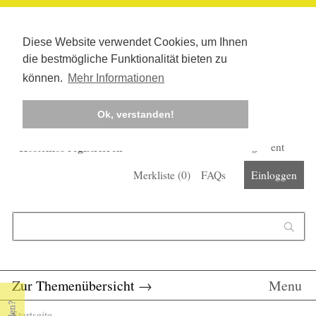
Diese Website verwendet Cookies, um Ihnen
die bestmögliche Funktionalität bieten zu
können.
Mehr Informationen
Ok, verstanden!
Kostenlos registrieren
Newsletter
Corona-Management
Merkliste (
0
)
FAQs
Einloggen
Suchformular
Suche
Zur Themenübersicht
→
Menu
Startseite