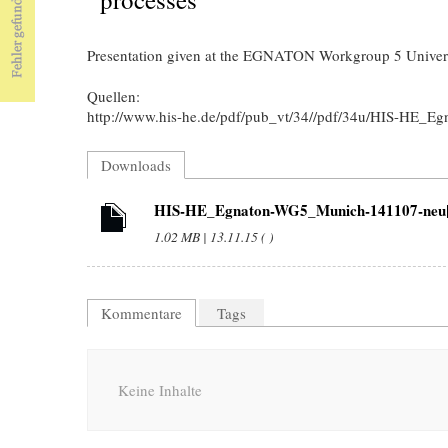
Presentation given at the EGNATON Workgroup 5 Univers
Quellen:
http://www.his-he.de/pdf/pub_vt/34//pdf/34u/HIS-HE_
Downloads
HIS-HE_Egnaton-WG5_Munich-141107-neu[
1.02 MB | 13.11.15 ( )
Kommentare
Tags
Keine Inhalte