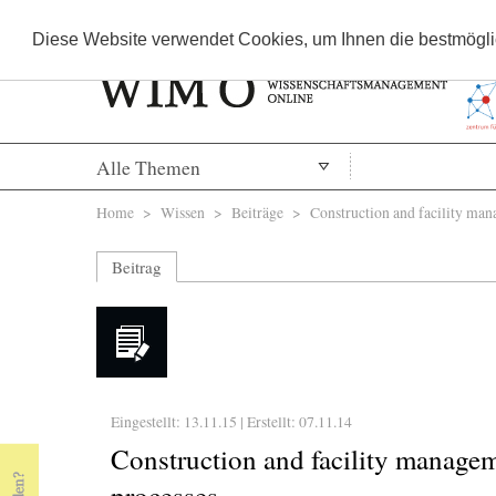
Diese Website verwendet Cookies, um Ihnen die bestmöglic
Alle Themen
Sie sind hier
Home
>
Wissen
>
Beiträge
> Construction and facility manag
Beitrag
Eingestellt: 13.11.15 | Erstellt:
07.11.14
Construction and facility managem
processes