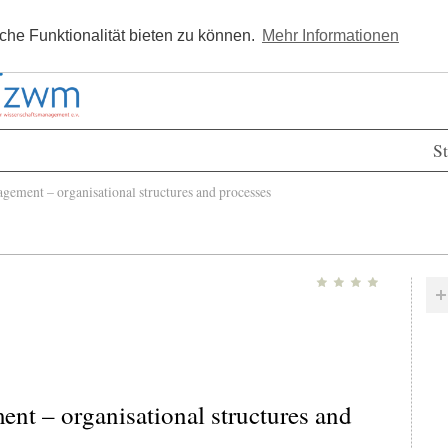
Kostenlos registrieren
Newsle
he Funktionalität bieten zu können.
Mehr Informationen
St
ement – organisational structures and processes
ent – organisational structures and