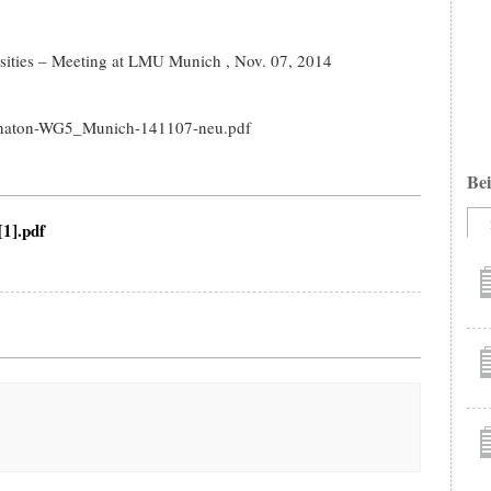
ities – Meeting at LMU Munich , Nov. 07, 2014
Egnaton-WG5_Munich-141107-neu.pdf
Bei
1].pdf