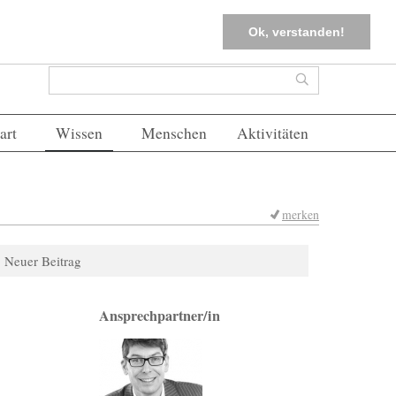
tter
Corona-Management
Merkliste (
0
)
FAQs
Einloggen
Ok, verstanden!
Suchformular
Suche
art
Wissen
Menschen
Aktivitäten
merken
Neuer Beitrag
Ansprechpartner/in