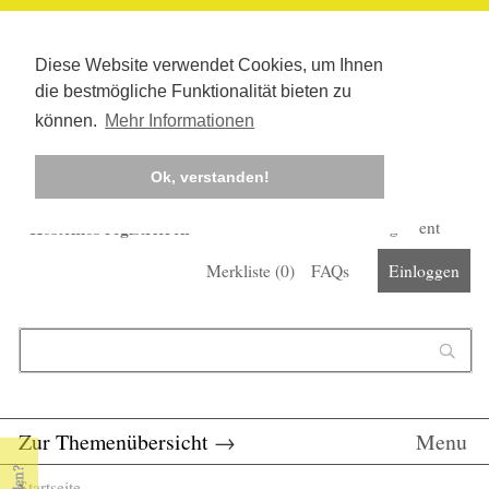
Diese Website verwendet Cookies, um Ihnen
die bestmögliche Funktionalität bieten zu
können.
Mehr Informationen
Ok, verstanden!
Kostenlos registrieren
Newsletter
Corona-Management
Merkliste (
0
)
FAQs
Einloggen
Suchformular
Suche
Zur Themenübersicht
→
Menu
Startseite