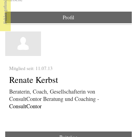
Sie sind hier
Profil
Mitglied seit: 11.07.13
Renate Kerbst
Beraterin, Coach, Gesellschafterin von
ConsultContor Beratung und Coaching -
ConsultContor