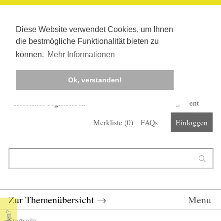
Diese Website verwendet Cookies, um Ihnen
die bestmögliche Funktionalität bieten zu
können.
Mehr Informationen
Ok, verstanden!
Kostenlos registrieren
Newsletter
Corona-Management
Merkliste (
0
)
FAQs
Einloggen
Suchformular
Suche
Zur Themenübersicht
→
Menu
Startseite