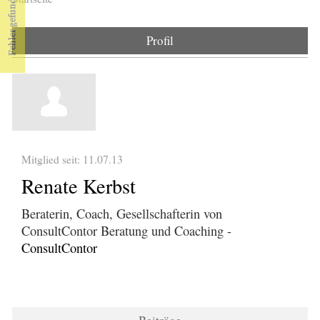
Sie sind hier
Profil
Mitglied seit: 11.07.13
Renate Kerbst
Beraterin, Coach, Gesellschafterin von
ConsultContor Beratung und Coaching -
ConsultContor