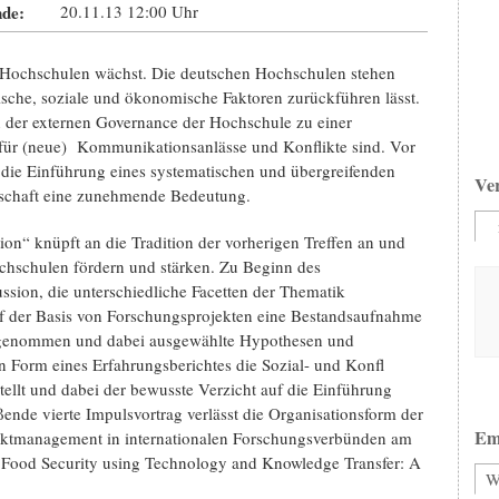
de:
20.11.13
12:00
Uhr
 Hochschulen wächst. Die deutschen Hochschulen stehen
ische, soziale und ökonomische Faktoren zurückführen lässt.
n der externen Governance der Hochschule zu einer
für (neue) Kommunikationsanlässe und Konflikte sind. Vor
 die Einführung eines systematischen und übergreifenden
Ve
schaft eine zunehmende Bedeutung.
n“ knüpft an die Tradition der vorherigen Treffen an und
chschulen fördern und stärken. Zu Beginn des
ssion, die unterschiedliche Facetten der Thematik
uf der Basis von Forschungsprojekten eine Bestandsaufnahme
rgenommen und dabei ausgewählte Hypothesen und
in Form eines Erfahrungsberichtes die Sozial- und Konfl
tellt und dabei der bewusste Verzicht auf die Einführung
ende vierte Impulsvortrag verlässt die Organisationsform der
Em
iktmanagement in internationalen Forschungsverbünden am
rd Food Security using Technology and Knowledge Transfer: A
W