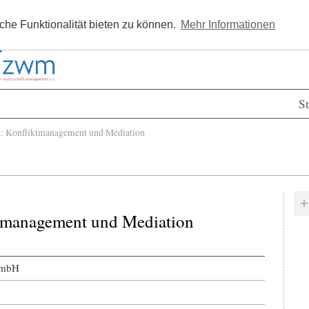
Kostenlos registrieren
Newsle
he Funktionalität bieten zu können.
Mehr Informationen
St
: Konfliktmanagement und Mediation
ktmanagement und Mediation
GmbH