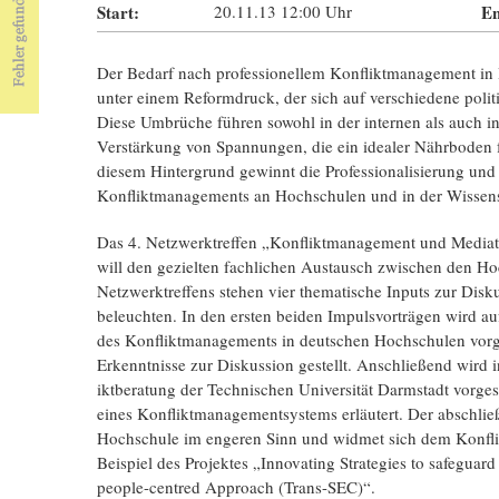
Start:
20.11.13
12:00
Uhr
En
Der Bedarf nach professionellem Konfliktmanagement in
unter einem Reformdruck, der sich auf verschiedene polit
Diese Umbrüche führen sowohl in der internen als auch i
Verstärkung von Spannungen, die ein idealer Nährboden 
diesem Hintergrund gewinnt die Professionalisierung und
Konfliktmanagements an Hochschulen und in der Wissen
Das 4. Netzwerktreffen „Konfliktmanagement und Mediatio
will den gezielten fachlichen Austausch zwischen den Ho
Netzwerktreffens stehen vier thematische Inputs zur Disku
beleuchten. In den ersten beiden Impulsvorträgen wird a
des Konfliktmanagements in deutschen Hochschulen vo
Erkenntnisse zur Diskussion gestellt. Anschließend wird 
iktberatung der Technischen Universität Darmstadt vorges
eines Konfliktmanagementsystems erläutert. Der abschließ
Hochschule im engeren Sinn und widmet sich dem Konfl
Beispiel des Projektes „Innovating Strategies to safegua
people-centred Approach (Trans-SEC)“.