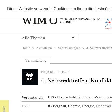
Diese Website verwendet Cookies, um Ihnen die bestmöglic
Alle Themen
Sie sind hier
Home
>
Aktivitäten
>
Veranstaltungen
> 4. Netzwerktreffen
Veranstaltung
Eingestellt: 14.10.13
4. Netzwerktreffen: Konfli
Veranstalter:
HIS - Hochschul-Informations-System 
Ort:
IG Bergbau, Chemie, Energie, Hannover