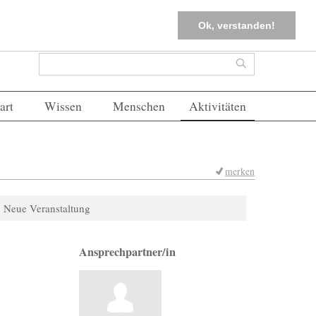
tter
Corona-Management
Merkliste (
0
)
FAQs
Einloggen
Ok, verstanden!
Suchformular
Suche
art
Wissen
Menschen
Aktivitäten
merken
Neue Veranstaltung
Ansprechpartner/in