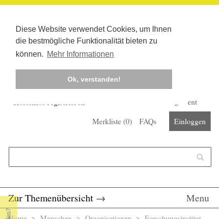
Diese Website verwendet Cookies, um Ihnen
die bestmögliche Funktionalität bieten zu
können.
Mehr Informationen
Ok, verstanden!
Kostenlos registrieren
Newsletter
Corona-Management
Merkliste (
0
)
FAQs
Einloggen
Suchformular
Suche
Zur Themenübersicht
→
Menu
Home
>
Menschen
>
Organisationen
> Forschungsinstitut