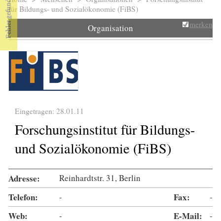
Sie sind hier
für Bildungs- und Sozialökonomie (FiBS)
merken
Organisation
Eingetragen: 28.01.11
Forschungsinstitut für Bildungs-
und Sozialökonomie (FiBS)
Adresse:
Reinhardtstr. 31, Berlin
Telefon:
-
Fax:
-
Web:
-
E-Mail:
-