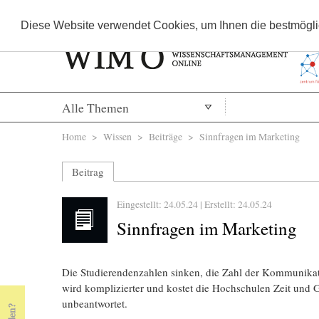
Diese Website verwendet Cookies, um Ihnen die bestmöglic
Alle Themen
Sie sind hier
Home
>
Wissen
>
Beiträge
> Sinnfragen im Marketing
Beitrag
Eingestellt: 24.05.24 | Erstellt:
24.05.24
Sinnfragen im Marketing
Die Studierendenzahlen sinken, die Zahl der Kommunikat
wird komplizierter und kostet die Hochschulen Zeit und Gel
unbeantwortet.