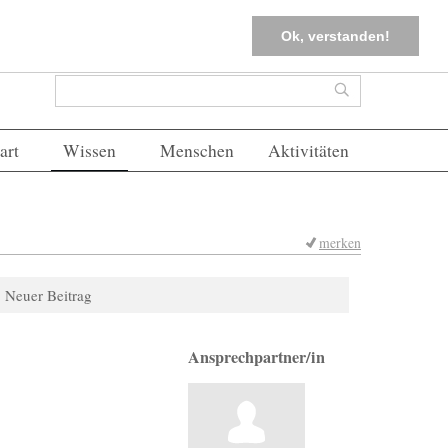
tter
Corona-Management
Merkliste (
0
)
FAQs
Einloggen
Ok, verstanden!
Suchformular
Suche
art
Wissen
Menschen
Aktivitäten
merken
Neuer Beitrag
Ansprechpartner/in