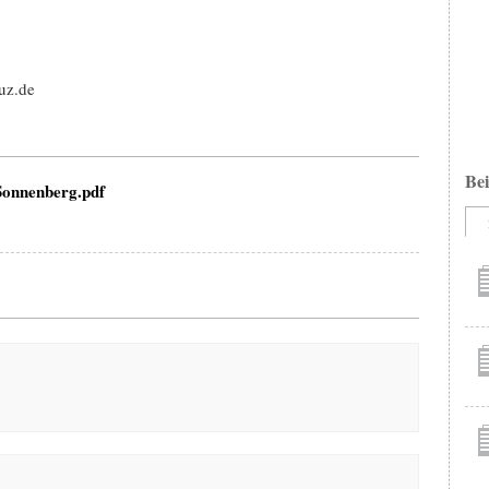
uz.de
Bei
onnenberg.pdf