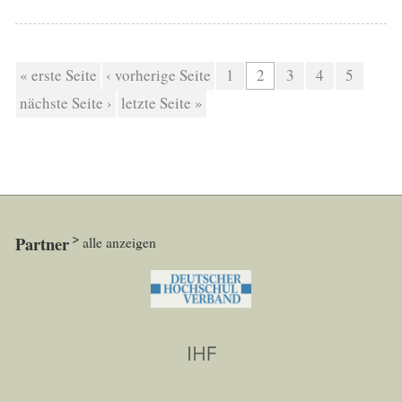
Seiten
« erste Seite
‹ vorherige Seite
1
2
3
4
5
nächste Seite ›
letzte Seite »
Partner
alle anzeigen