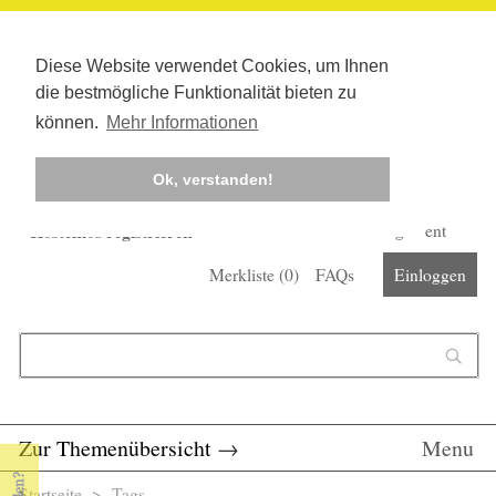
Diese Website verwendet Cookies, um Ihnen
die bestmögliche Funktionalität bieten zu
können.
Mehr Informationen
Ok, verstanden!
Kostenlos registrieren
Newsletter
Corona-Management
Merkliste (
0
)
FAQs
Einloggen
Suchformular
Suche
Zur Themenübersicht
→
Menu
Startseite
>
Tags