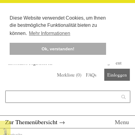
Diese Website verwendet Cookies, um Ihnen
die bestmögliche Funktionalität bieten zu
können.
Mehr Informationen
Ok, verstanden!
Kostenlos registrieren
Newsletter
Corona-Management
Merkliste (
0
)
FAQs
Einloggen
Suchformular
Suche
Zur Themenübersicht
→
Menu
Startseite