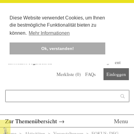
Diese Website verwendet Cookies, um Ihnen
die bestmögliche Funktionalität bieten zu
können.
Mehr Informationen
Ok, verstanden!
Kostenlos registrieren
Newsletter
Corona-Management
Merkliste (
0
)
FAQs
Einloggen
Suchformular
Suche
Zur Themenübersicht
→
Menu
Home
>
Aktivitäten
>
Veranstaltungen
> FOKUS: DFG-