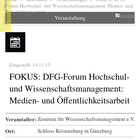
Sie sind hier
Forum Hochschul- und Wissenschaftsmanagement: Medien- und
Öffentlichkeitsarbeit
merken
Veranstaltung
Eingestellt: 14.11.13
FOKUS: DFG-Forum Hochschul-
und Wissenschaftsmanagement:
Medien- und Öffentlichkeitsarbeit
Veranstalter:
Zentrum für Wissenschaftsmanagement e.V.
Ort:
Schloss Reisensburg in Günzburg