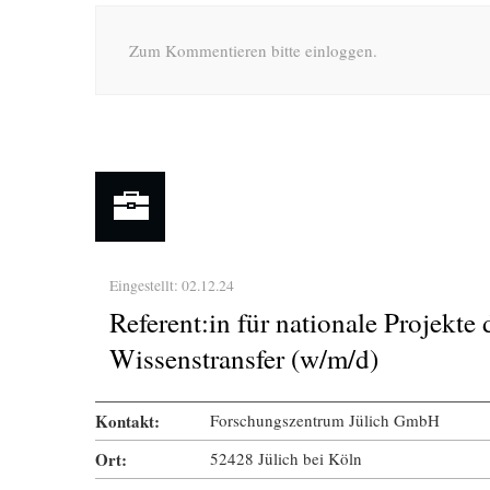
Zum Kommentieren bitte einloggen.
Eingestellt: 02.12.24
Referent:in für nationale Projekt
« Prev Page
Next Page »
Wissenstransfer (w/m/d)
Kontakt:
Forschungszentrum Jülich GmbH
Ort:
52428 Jülich bei Köln