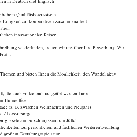
rmen in Deutsch und Englisch
r hohem Qualitäts­bewusstsein
 Fähigkeit zur kooperativen Zusammen­arbeit
ation
lichen inter­nationalen Reisen
chreibung wiederfinden, freuen wir uns über Ihre Bewerbung. Wir
rofil.
n Themen und bieten Ihnen die Möglichkeit, den Wandel aktiv
:
keit, die auch vollzeitnah ausgeübt werden kann
 im Homeoffice
tage (z. B. zwischen Weihnachten und Neujahr)
 Alters­vorsorge
eiburg sowie am Forschungs­zentrum Jülich
ichkeiten zur persönlichen und fachlichen Weiter­entwicklung
und großem Gestaltungs­spielraum