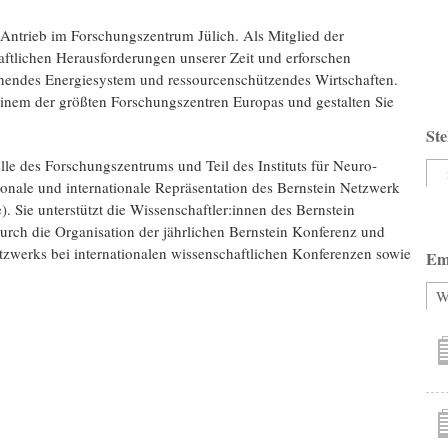
Antrieb im For­schungs­zen­trum Jülich. Als Mitglied der
ft­lichen Heraus­forde­rungen unserer Zeit und erfor­schen
honendes Energie­system und res­sour­cen­schüt­zendes Wirt­schaften.
inem der größten For­schungs­zen­tren Europas und gestalten Sie
Ste
le des Forschungs­zentrums und Teil des Instituts für Neuro­
onale und inter­nationale Repräsentation des Bernstein Netzwerk
. Sie unterstützt die Wissenschaftler:innen des Bernstein
urch die Organisation der jährlichen Bernstein Konferenz und
werks bei inter­nationalen wissen­schaftlichen Konferenzen sowie
Em
W