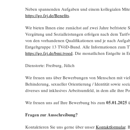
Neben spannenden Aufgaben und einem kollegialen Mitei
https://go.fzj.de/Benefits
.
Wir bieten Ihnen eine zunächst auf zwei Jahre befristete St
Vergütung und Sozial­leistungen erfolgen nach dem Tarif­
von den vorhandenen Qualifikationen und je nach Aufgabe
Entgelt­gruppe 13 TVöD-Bund. Alle Informationen zum T
https://go.fzj.de/bmi.tvoed
. Die monatlichen Entgelte in 
Dienstorte: Freiburg, Jülich
Wir freuen uns über Bewerbungen von Menschen mit viel­fäl
Behinderung, sexueller Orientierung / Identität sowie sozi
diverses und inklusives Arbeits­umfeld, in dem alle ihre Po
05.01.2025
Wir freuen uns auf Ihre Bewerbung bis zum
ü
Fragen zur Ausschreibung?
Kontaktieren Sie uns gerne über unser
Kontaktformular
. 