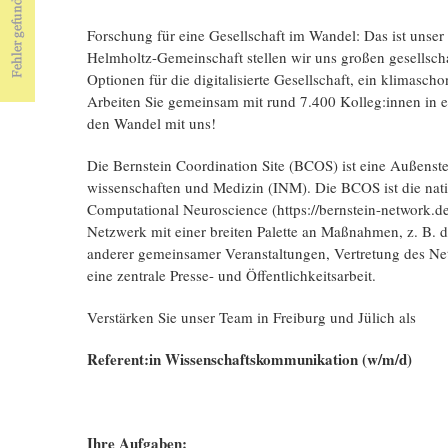
Forschung für eine Gesell­schaft im Wandel: Das ist unser 
Helmholtz-Gemein­schaft stellen wir uns großen gesell­scha
Optionen für die digi­tali­sierte Gesell­schaft, ein klima­sc
Arbeiten Sie gemein­sam mit rund 7.400 Kolleg:innen in e
den Wandel mit uns!
Die Bernstein Coordination Site (BCOS) ist eine Außenstel
wissenschaften und Medizin (INM). Die BCOS ist die nati
Computational Neuroscience (https://bernstein-network.de)
Netzwerk mit einer breiten Palette an Maßnahmen, z. B. d
anderer gemeinsamer Veranstaltungen, Vertretung des Netz
eine zentrale Presse- und Öffentlichkeits­arbeit.
Verstärken Sie unser Team in Freiburg und Jülich als
Referent:in Wissenschafts­kommunikation (w/m/d)
Ihre Aufgaben: