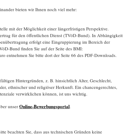
nander bieten wir Ihnen noch viel mehr:
elle mit der Möglichkeit einer länger­fristigen Perspektive.
vertrag für den öffentlichen Dienst (TVöD-Bund). In Abhängigkeit
n­übertragung erfolgt eine Eingruppierung im Bereich der
VöD-Bund finden Sie auf der Seite des BMI:
Euro entnehmen Sie bitte dort der Seite 66 des PDF-Downloads.
tigen Hinter­gründen, z. B. hinsichtlich Alter, Geschlecht,
aler, ethnischer und religiöser Herkunft. Ein chancen­gerechtes,
tenziale verwirk­lichen können, ist uns wichtig.
Online-Bewerbungsportal
ber unser
.
Bitte beachten Sie, dass aus technischen Gründen keine