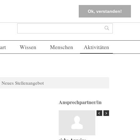
tter
Corona-Management
Merkliste (
0
)
FAQs
Einloggen
Ok, verstanden!
Suchformular
Suche
art
Wissen
Menschen
Aktivitäten
Neues Stellenangebot
Ansprechpartner/in
siehe Anzeige