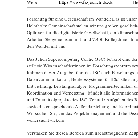
Web:
https://www.fz-juelich.de/de
Be
Forschung für eine Gesell­schaft im Wandel: Das ist unser 
Helmholtz-Gemein­schaft stellen wir uns großen gesell­scha
Optionen für die digi­tali­sierte Gesell­schaft, ein klima­sc
Arbeiten Sie gemein­sam mit rund 7.400 Kolleg:innen in e
den Wandel mit uns!
Das Jülich Supercomputing Centre (JSC) betreibt eine der
stellt sie Wissenschaftler:innen im Forschungszentrum s
Rahmen dieser Aufgabe führt das JSC auch Forschungs- u
Datenkommunikation, Betriebssysteme für Höchst­leistung
Entwicklung, Leistungsanalyse, Programmier­techniken un
Koordination und Vernetzung“ bündelt alle Informationen ü
und Dritt­mittel­projekte des JSC. Zentrale Aufgaben des 
sowie die entsprechende Außendarstellung und Koordinat
Wir suchen Sie, um das Projektmanagement und die Dissemi
weiterzuentwickeln!
Verstärken Sie diesen Bereich zum nächst­möglichen Zeitp