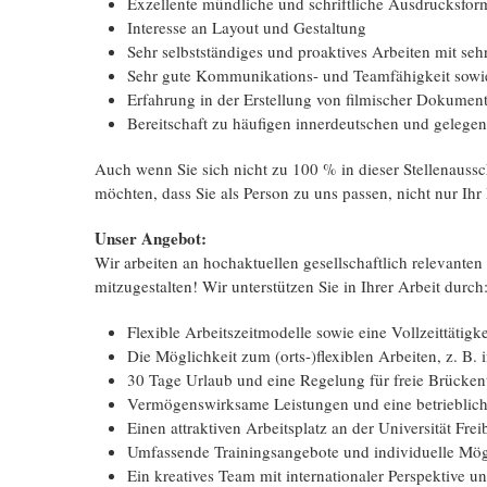
Exzellente mündliche und schriftliche Ausdrucks­fo
Interesse an Layout und Gestaltung
Sehr selbstständiges und proaktives Arbeiten mit seh
Sehr gute Kommunikations- und Team­fähigkeit sowie
Erfahrung in der Erstellung von filmischer Dokument
Bereitschaft zu häufigen inner­deutschen und gelegent
Auch wenn Sie sich nicht zu 100 % in dieser Stellen­auss
möchten, dass Sie als Person zu uns passen, nicht nur Ihr P
Unser Angebot:
Wir arbeiten an hochaktuellen gesellschaftlich relevante
mitzu­gestalten! Wir unterstützen Sie in Ihrer Arbeit durch
Flexible Arbeitszeitmodelle sowie eine Vollzeit­tätig
Die Möglichkeit zum (orts-)flexiblen Arbeiten, z. B.
30 Tage Urlaub und eine Regelung für freie Brücken
Vermögenswirksame Leistungen und eine betriebliche
Einen attraktiven Arbeitsplatz an der Universität Fr
Umfassende Trainingsangebote und individuelle Mögl
Ein kreatives Team mit inter­nationaler Perspektive 