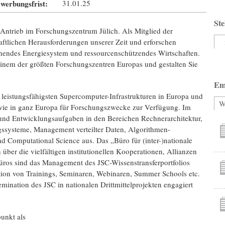
werbungsfrist:
31.01.25
Ste
Antrieb im For­schungs­zen­trum Jülich. Als Mitglied der
ft­lichen Heraus­forde­rungen unserer Zeit und erfor­schen
honendes Energie­system und res­sour­cen­schüt­zendes Wirt­schaften.
inem der größten For­schungs­zen­tren Europas und gestalten Sie
Em
 leistungsfähigsten Supercomputer-Infrastrukturen in Europa und
W
owie in ganz Europa für Forschungs­zwecke zur Verfügung. Im
nd Entwicklungs­aufgaben in den Bereichen Rechnerarchitektur,
s­systeme, Management verteilter Daten, Algorithmen-
d Computational Science aus. Das „Büro für (inter-)nationale
ber die vielfältigen institutionellen Kooperationen, Allianzen
Büros sind das Management des JSC-Wissens­transfer­portfolios
ion von Trainings, Seminaren, Webinaren, Summer Schools etc.
nation des JSC in nationalen Dritt­mittel­projekten engagiert
unkt als