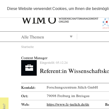
Diese Website verwendet Cookies, um Ihnen die bestmöglic
Alle Themen
Sie sind hier
Startseite
Content Manager
Eingestellt: 05.12.24
Referent:in Wissenschafts
Kontakt:
Forschungszentrum Jülich GmbH
« Prev Page
Next Page »
Ort:
79098 Freiburg im Breisgau
Web:
https://www.fz-juelich.de/de
Be