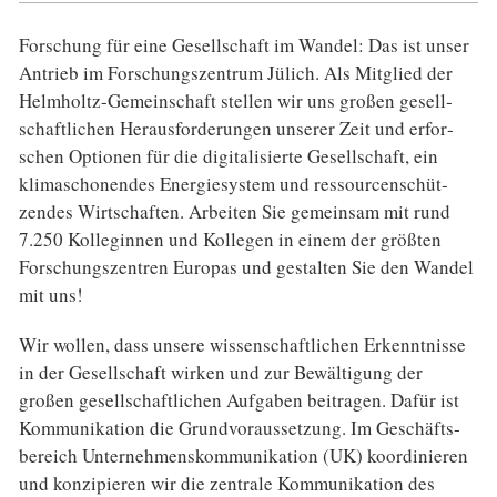
Forschung für eine Gesell­schaft im Wandel: Das ist unser
Antrieb im For­schungs­zen­trum Jülich. Als Mitglied der
Helmholtz-Gemein­schaft stellen wir uns großen gesell­
schaft­lichen Heraus­forde­rungen unserer Zeit und erfor­
schen Optionen für die digi­tali­sierte Gesell­schaft, ein
klima­schonendes Energie­system und res­sour­cen­schüt­
zendes Wirt­schaften. Arbeiten Sie gemein­sam mit rund
7.250 Kolle­ginnen und Kolle­gen in einem der größten
For­schungs­zen­tren Europas und gestalten Sie den Wandel
mit uns!
Wir wollen, dass unsere wissen­schaftlichen Erkenntnisse
in der Gesellschaft wirken und zur Bewältigung der
großen gesell­schaftlichen Aufgaben beitragen. Dafür ist
Kommunikation die Grund­voraus­setzung. Im Geschäfts­
bereich Unternehmens­kommunikation (UK) koordinieren
und konzipieren wir die zentrale Kommunikation des