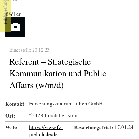
Sie sind hier
BWLer
Eingestellt: 20.12.23
Referent – Strategische
Kommunikation und Public
Affairs (w/m/d)
Kontakt:
Forschungszentrum Jülich GmbH
Ort:
52428 Jülich bei Köln
Web:
https://www.fz-
Bewerbungsfrist:
17.01.24
juelich.de/de