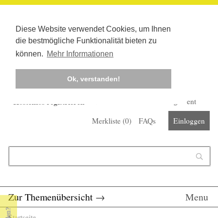
Diese Website verwendet Cookies, um Ihnen
die bestmögliche Funktionalität bieten zu
können.
Mehr Informationen
Ok, verstanden!
Kostenlos registrieren
Newsletter
Corona-Management
Merkliste (
0
)
FAQs
Einloggen
Suchformular
Suche
Zur Themenübersicht
→
Menu
Startseite