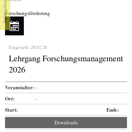
Sie sind hier
Forschungsförderung
Eingestellt: 20.02.26
Lehrgang Forschungsmanagement
2026
Veranstalter:
-
Ort:
-
Start:
Ende:
Downloads