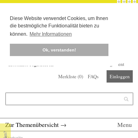
Diese Website verwendet Cookies, um Ihnen
die bestmögliche Funktionalität bieten zu
können.
Mehr Informationen
Ok, verstanden!
Kostenlos registrieren
Newsletter
Corona-Management
Merkliste (
0
)
FAQs
Einloggen
Suchformular
Suche
Zur Themenübersicht
→
Menu
Startseite