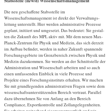
Stabsstelle (m/w/d) Wissenschaftsmanagement
Die neu geschaffene Stabsstelle im
Wissenschaftsmanagement ist direkt der Verwal­tungs­
leitung unterstellt. Hier werden adminis­trative Prozesse
geplant, initiiert und umgesetzt. Das bedeutet: Sie gestal­
ten die Zukunft des MPL aktiv mit. Mit dem neuen Max-
Planck-Zentrum für Physik und Medi­zin, das sich der­zeit
im Auf­bau befindet, werden in naher Zukunft spannende
Forschungs­gebiete im Grenz­bereich zwischen Physik und
Medizin dazukommen. Sie werden an der Schnitt­stelle der
Administration und Wissen­schaft arbeiten und so auch
einen umfassenden Einblick in viele Prozesse und
Projekte eines For­schungs­instituts erhalten. Wir machen
Sie mit grund­legenden adminis­trativen Fragen sowie dem
wissen­schafts­unter­stützenden Bereich vertraut. Parallel
dazu über­nehmen Sie von An­fang an den Bereich
Compliance, Exportkontrolle und Zollangelegenheiten.
Sie arbeiten weitgehend eigen­ver­ant­wortlich und wir