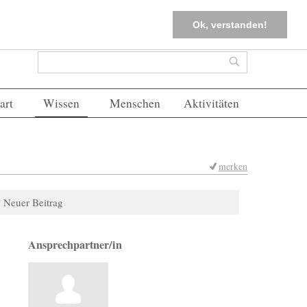
tter
Corona-Management
Merkliste (
0
)
FAQs
Einloggen
Ok, verstanden!
Suchformular
Suche
art
Wissen
Menschen
Aktivitäten
merken
Neuer Beitrag
Ansprechpartner/in