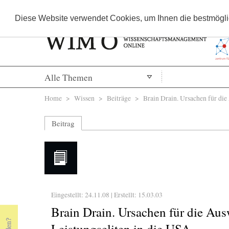
Diese Website verwendet Cookies, um Ihnen die bestmöglic
Alle Themen
Sie sind hier
Home
>
Wissen
>
Beiträge
> Brain Drain. Ursachen für die
Beitrag
Eingestellt: 24.11.08 | Erstellt:
15.03.03
Brain Drain. Ursachen für die A
Leistungseliten in die USA