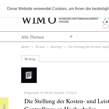
Diese Website verwendet Cookies, um Ihnen die bestmöglic
Alle Themen
Sie sind hier
Home
>
Wissen
>
Beiträge
> Die Stellung der Kosten- und L
Beitrag
Eingestellt: 07.08.08 | Erstellt:
15.04.01
« Prev Page
Next Page »
Die Stellung der Kosten- und Lei
Controllings an Hochschulen