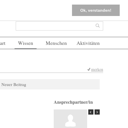
tter
Corona-Management
Merkliste (
0
)
FAQs
Einloggen
Ok, verstanden!
Suchformular
Suche
art
Wissen
Menschen
Aktivitäten
merken
Neuer Beitrag
Ansprechpartner/in