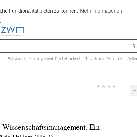
Kostenlos registrieren
Newsle
he Funktionalität bieten zu können.
Mehr Informationen
St
nd Wissenschaftsmanagement. Ein Leitfaden für Theorie und Praxis (Ada Peller
d Wissenschaftsmanagement. Ein
Ada Pellert (Hg.))