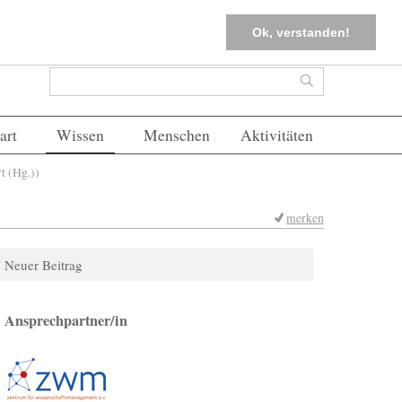
tter
Corona-Management
Merkliste (
0
)
FAQs
Einloggen
Ok, verstanden!
Suchformular
Suche
art
Wissen
Menschen
Aktivitäten
t (Hg.))
merken
Neuer Beitrag
Ansprechpartner/in