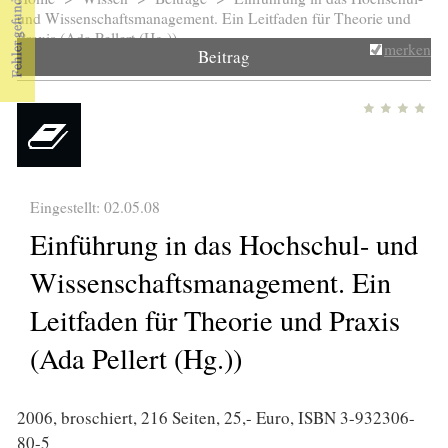
Sie sind hier
und Wissenschaftsmanagement. Ein Leitfaden für Theorie und
Praxis (Ada Pellert (Hg.))
merken
Beitrag
Eingestellt: 02.05.08
Einführung in das Hochschul- und
Wissenschaftsmanagement. Ein
Leitfaden für Theorie und Praxis
(Ada Pellert (Hg.))
2006, broschiert, 216 Seiten, 25,- Euro, ISBN 3-932306-
80-5