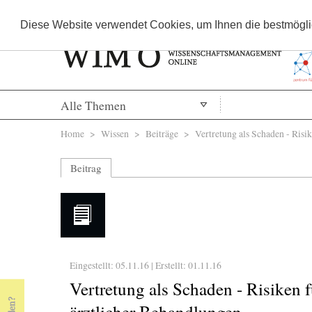
Diese Website verwendet Cookies, um Ihnen die bestmöglic
Alle Themen
Sie sind hier
Home
>
Wissen
>
Beiträge
> Vertretung als Schaden - Risike
Beitrag
Eingestellt: 05.11.16 | Erstellt:
01.11.16
Vertretung als Schaden - Risiken f
ärztlicher Behandlungen