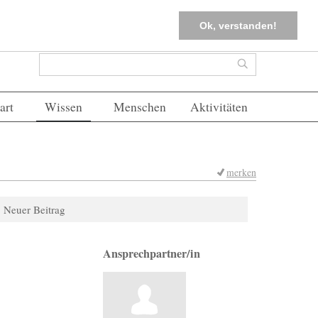
tter
Corona-Management
Merkliste (
0
)
FAQs
Einloggen
Ok, verstanden!
Suchformular
Suche
art
Wissen
Menschen
Aktivitäten
merken
Neuer Beitrag
Ansprechpartner/in