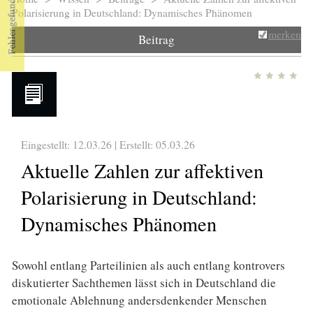
Sie sind hier
Polarisierung in Deutschland: Dynamisches Phänomen
merken
Beitrag
Eingestellt: 12.03.26 | Erstellt:
05.03.26
Aktuelle Zahlen zur affektiven
Polarisierung in Deutschland:
Dynamisches Phänomen
Sowohl entlang Parteilinien als auch entlang kontrovers
diskutierter Sachthemen lässt sich in Deutschland die
emotionale Ablehnung andersdenkender Menschen