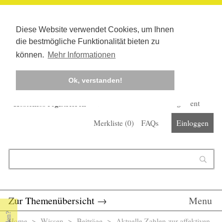
Diese Website verwendet Cookies, um Ihnen
die bestmögliche Funktionalität bieten zu
können.
Mehr Informationen
Ok, verstanden!
Kostenlos registrieren
Newsletter
Corona-Management
Merkliste (
0
)
FAQs
Einloggen
Suchformular
Suche
Zur Themenübersicht
→
Menu
Home
>
Wissen
>
Beiträge
> Aktuelle Zahlen zur affektiven