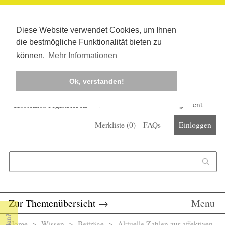
Diese Website verwendet Cookies, um Ihnen
die bestmögliche Funktionalität bieten zu
können.
Mehr Informationen
Ok, verstanden!
Kostenlos registrieren
Newsletter
Corona-Management
Merkliste (
0
)
FAQs
Einloggen
Suchformular
Suche
Zur Themenübersicht
→
Menu
Home
>
Wissen
>
Beiträge
> Aktuelle Zahlen zur affektiven