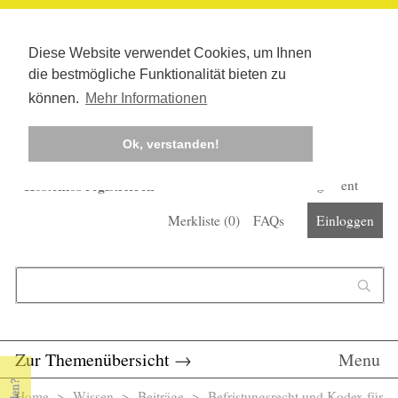
Diese Website verwendet Cookies, um Ihnen
die bestmögliche Funktionalität bieten zu
können.
Mehr Informationen
Ok, verstanden!
Kostenlos registrieren
Newsletter
Corona-Management
Merkliste (
0
)
FAQs
Einloggen
Suchformular
Suche
Zur Themenübersicht
→
Menu
Home
>
Wissen
>
Beiträge
> Befristungsrecht und Kodex für