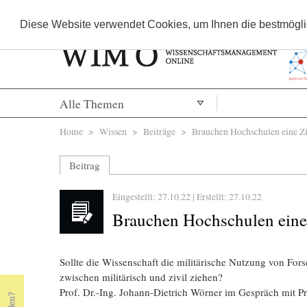
Diese Website verwendet Cookies, um Ihnen die bestmöglic
Alle Themen
Sie sind hier
Home
>
Wissen
>
Beiträge
> Brauchen Hochschulen eine Ziv
Beitrag
Eingestellt: 27.10.22 | Erstellt:
27.10.22
Brauchen Hochschulen eine 
Sollte die Wissenschaft die militärische Nutzung von Fo
« Prev Page
Next Page »
zwischen militärisch und zivil ziehen?
Prof. Dr.-Ing. Johann-Dietrich Wörner im Gespräch mit Pr