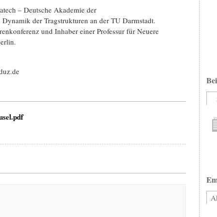
acatech – Deutsche Akademie der
d Dynamik der Tragstrukturen an der TU Darmstadt.
orenkonferenz und Inhaber einer Professur für Neuere
erlin.
duz.de
Bei
sel.pdf
Em
Ak