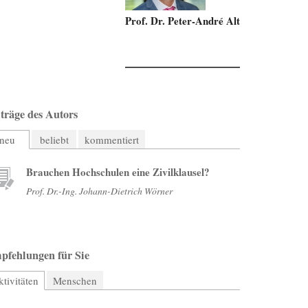
Prof. Dr.-Ing. Johann-Dietrich Wörner
Deutsche Akademie der Technikwissenschaften (acatech)
träge des Autors
neu
beliebt
kommentiert
Brauchen Hochschulen eine Zivilklausel?
Prof. Dr.-Ing. Johann-Dietrich Wörner
pfehlungen für Sie
tivitäten
(aktiver Reiter)
Menschen