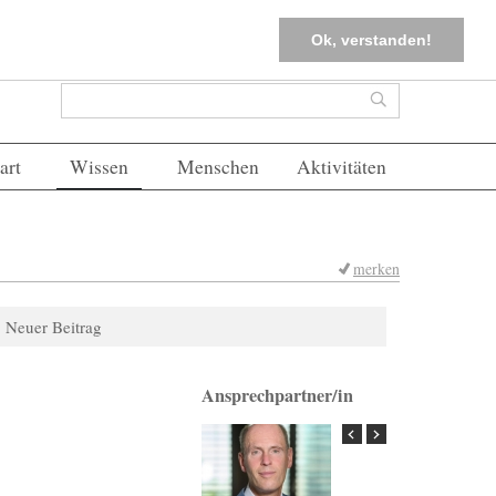
tter
Corona-Management
Merkliste (
0
)
FAQs
Einloggen
Ok, verstanden!
Suchformular
Suche
art
Wissen
Menschen
Aktivitäten
merken
Neuer Beitrag
Ansprechpartner/in