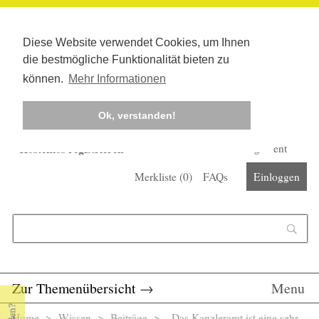
Diese Website verwendet Cookies, um Ihnen
die bestmögliche Funktionalität bieten zu
können.
Mehr Informationen
Ok, verstanden!
Kostenlos registrieren
Newsletter
Corona-Management
Merkliste (
0
)
FAQs
Einloggen
Suchformular
Suche
Zur Themenübersicht
→
Menu
Home
>
Wissen
>
Beiträge
> „Das Kanzleramt ist eine sehr