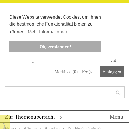
Diese Website verwendet Cookies, um Ihnen
die bestmögliche Funktionalität bieten zu
können.
Mehr Informationen
Ok, verstanden!
Kostenlos registrieren
Newsletter
Corona-Management
Merkliste (
0
)
FAQs
Einloggen
Suchformular
Suche
Zur Themenübersicht
→
Menu
Home
>
Wissen
>
Beiträge
> Die Hochschule als