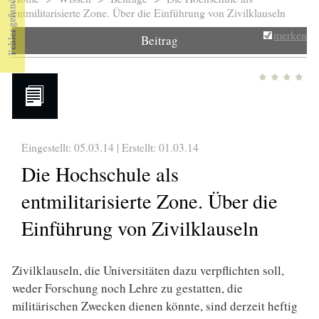
Sie sind hier
entmilitarisierte Zone. Über die Einführung von Zivilklauseln
merken
Beitrag
Eingestellt: 05.03.14 | Erstellt:
01.03.14
Die Hochschule als
entmilitarisierte Zone. Über die
Einführung von Zivilklauseln
Zivilklauseln, die Universitäten dazu verpflichten soll,
weder Forschung noch Lehre zu gestatten, die
militärischen Zwecken dienen könnte, sind derzeit heftig