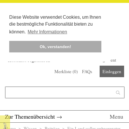
Diese Website verwendet Cookies, um Ihnen
die bestmögliche Funktionalität bieten zu
können.
Mehr Informationen
Ok, verstanden!
Kostenlos registrieren
Newsletter
Corona-Management
Merkliste (
0
)
FAQs
Einloggen
Suchformular
Suche
Zur Themenübersicht
→
Menu
Home
>
Wissen
>
Beiträge
> Ein Land voller unbegrenzter