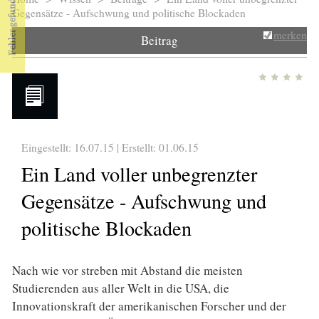
Sie sind hier
Gegensätze - Aufschwung und politische Blockaden
merken
Beitrag
Eingestellt: 16.07.15 | Erstellt:
01.06.15
Ein Land voller unbegrenzter
Gegensätze - Aufschwung und
politische Blockaden
Nach wie vor streben mit Abstand die meisten
Studierenden aus aller Welt in die USA, die
Innovationskraft der amerikanischen Forscher und der