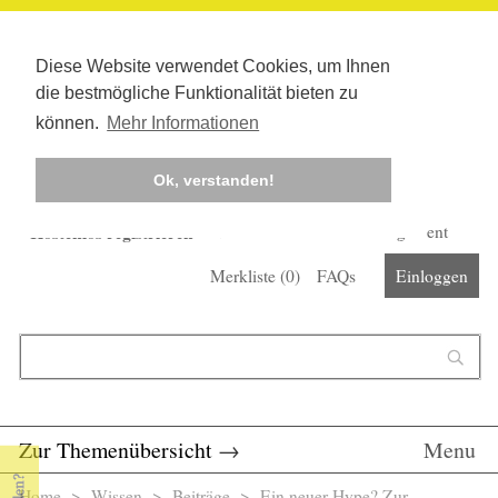
Diese Website verwendet Cookies, um Ihnen
die bestmögliche Funktionalität bieten zu
können.
Mehr Informationen
Ok, verstanden!
Kostenlos registrieren
Newsletter
Corona-Management
Merkliste (
0
)
FAQs
Einloggen
Suchformular
Suche
Zur Themenübersicht
→
Menu
Home
>
Wissen
>
Beiträge
> Ein neuer Hype? Zur