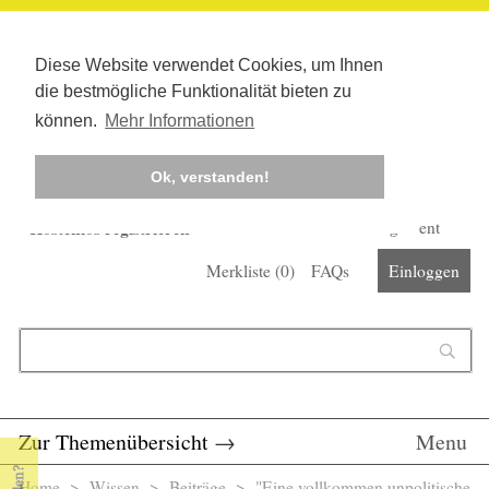
Diese Website verwendet Cookies, um Ihnen
die bestmögliche Funktionalität bieten zu
können.
Mehr Informationen
Ok, verstanden!
Kostenlos registrieren
Newsletter
Corona-Management
Merkliste (
0
)
FAQs
Einloggen
Suchformular
Suche
Zur Themenübersicht
→
Menu
Home
>
Wissen
>
Beiträge
> "Eine vollkommen unpolitische