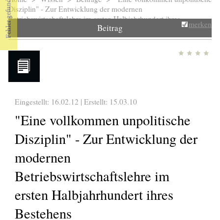
Sie sind hier
Disziplin" - Zur Entwicklung der modernen
Betriebswirtschaftslehre im ersten Halbjahrhundert ihres
merken
Beitrag
Bestehens
Eingestellt: 16.02.12 | Erstellt:
15.03.10
"Eine vollkommen unpolitische
Disziplin" - Zur Entwicklung der
modernen
Betriebswirtschaftslehre im
ersten Halbjahrhundert ihres
Bestehens